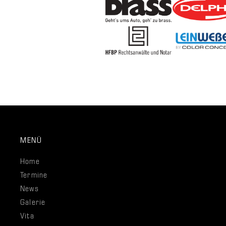
MENÜ
Home
Termine
News
Galerie
Vita