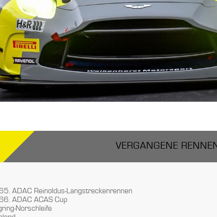
VERGANGENE RENNE
 65. ADAC Reinoldus-Langstreckenrennen
 66. ADAC ACAS Cup
ring-Norschleife
hland