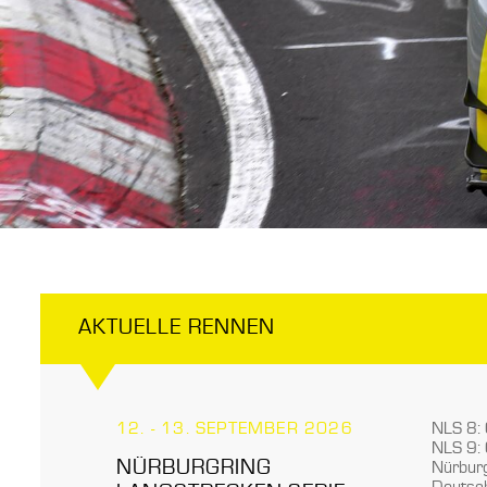
AKTUELLE RENNEN
12. - 13. SEPTEMBER 2026
NLS 8:
NLS 9:
NÜRBURGRING
Nürburg
Deutsc