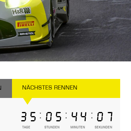
NÄCHSTES RENNEN
N
:
:
:
35
05
44
07
TAGE
STUNDEN
MINUTEN
SEKUNDEN