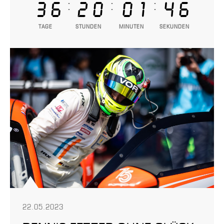
:
:
:
36
20
01
46
TAGE
STUNDEN
MINUTEN
SEKUNDEN
22.05.2023