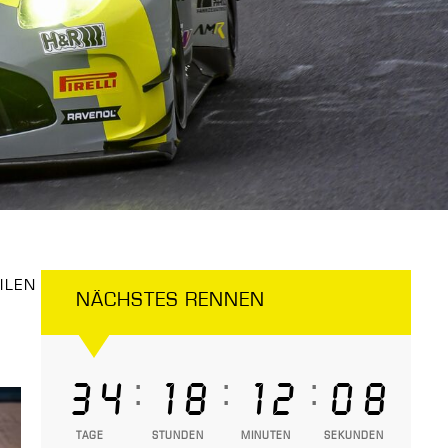
ILEN
NÄCHSTES RENNEN
:
:
:
34
18
12
07
TAGE
STUNDEN
MINUTEN
SEKUNDEN